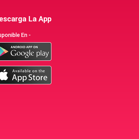
escarga La App
sponible En -