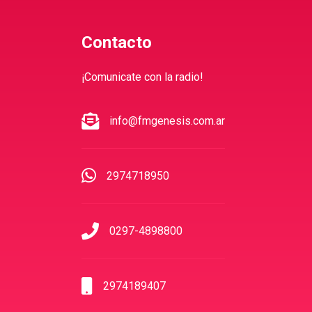
Contacto
¡Comunicate con la radio!
info@fmgenesis.com.ar
2974718950
0297-4898800
2974189407